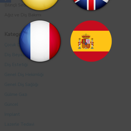
Bilinçli Sedasyon
Ağız ve Diş Bakımı
Kategoriler
Çocuk Diş Sağlığı
Diş Beyazlatma
Diş Estetiği
Genel Diş Hekimliği
Genel Diş Sağlığı
Gülme Gazı
Güncel
İmplant
Lazerle Tedavi