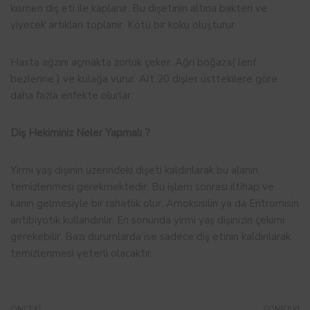
kısmen diş eti ile kaplanır. Bu dişetinin altına bakteri ve
yiyecek artıkları toplanır. Kötü bir koku oluşturur.
Hasta ağzını açmakta zorluk çeker. Ağrı boğaza( lenf
bezlerine ) ve kulağa vurur. Alt 20 dişler üsttekilere göre
daha fazla enfekte olurlar.
Diş Hekiminiz Neler Yapmalı ?
Yirmi yaş dişinin üzerindeki dişeti kaldırılarak bu alanın
temizlenmesi gerekmektedir. Bu işlem sonrası iltihap ve
kanın gelmesiyle bir rahatlık olur. Amoksisilin ya da Eritromisin
antibiyotik kullandırılır. En sonunda yirmi yaş dişinizin çekimi
gerekebilir. Bazı durumlarda ise sadece diş etinin kaldırılarak
temizlenmesi yeterli olacaktır.
ÖNCEKI
SONRAKI