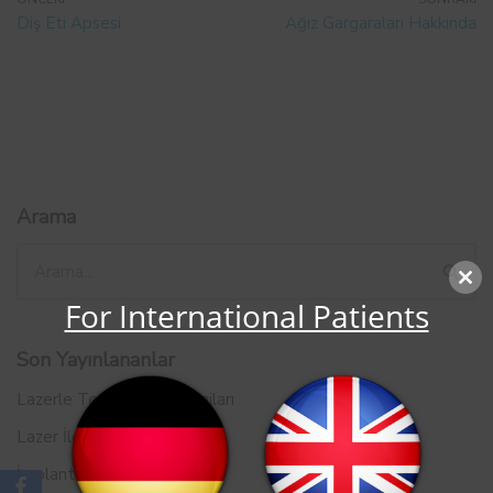
Diş Eti Apsesi
Ağız Gargaraları Hakkında
Arama
Close
For International Patients
this
modul
Son Yayınlananlar
Lazerle Tedavinin Avantajları
Lazer İle Tedavi Çeşitleri
İmplant Hakkında Herşey