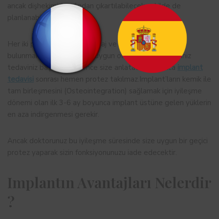
ancak dişhekimi tarafından çıkartılabilecek şekilde de
planlanabilir.
Her iki planlamanın da avantaj ve dezavantajları
bulunmaktadır ve sizin için uygun olan tasarımı hekiminiz
tedaviniz başlamadan önce size anlatacaktır.Ayrıca
implant
tedavisi
sonrası hemen protez takılmaz.Implant’ların kemik ile
tam birleşmesini (Osteointegration) sağlamak için iyileşme
dönemi olan ilk 3-6 ay boyunca implant üstüne gelen yüklerin
en aza indirgenmesi gerekir.
Ancak doktorunuz bu iyileşme süresinde size uygun bir geçici
protez yaparak sizin fonksiyonunuzu iade edecektir.
Implantın Avantajları Nelerdir
?