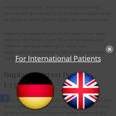
Ancak bu iş için yeterli zamanı ayırmanız gerekmektedir.
Unutmamanız gereken şey, bu tip bir tedavinin başarılı olması
için gerekli en önemli faktörün düzenli ağız bakımı olduğudur.
İmplant operasyonlarının günümüzde sadece 1 saat içinde
yapılması bile mümkün oluyor. Diş ve kemik yapınıza göre
belirlenen operasyon sekline gore toplam sure
Close
değişir.Genelde birinci operasyondan sonraki 3.ayda işlem
For International Patients
this
bitirilir.
modul
Implant Sonrası Protez
Uygulaması
İmplantlar üzerine yapılacak protezler vakanın özelliğine göre
değişik tipte olabilir. Yani bunlar kolayca temizlenmesi amacı
ile hasta tarafından çıkartılabilecek şekilde olabileceği gibi