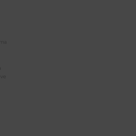
şma
a
 ve
e