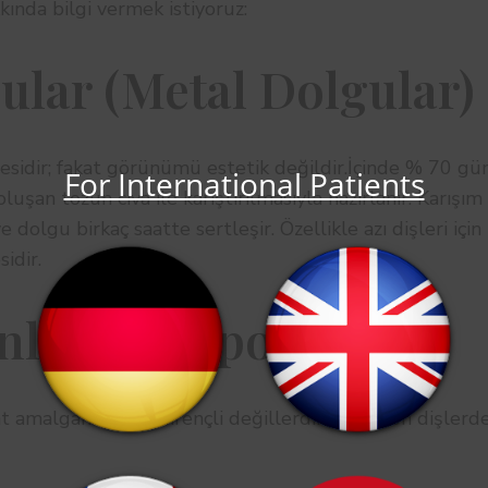
kında bilgi vermek istiyoruz:
lar (Metal Dolgular) 
sidir; fakat görünümü estetik değildir.İçinde % 70 gü
For International Patients
uşan tozun cıva ile karıştırılmasıyla hazırlanır. Karışım
 dolgu birkaç saatte sertleşir. Özellikle azı dişleri için
idir.
lar, Kompozitler :
t amalgam kadar dirençli değillerdir.En çok ön dişlerd