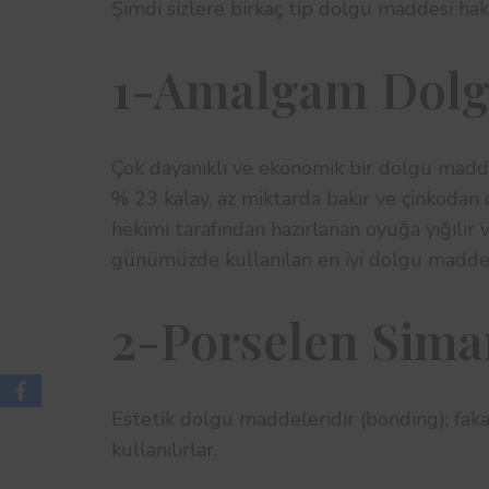
Şimdi sizlere birkaç tip dolgu maddesi hak
1-Amalgam Dolgu
Çok dayanıklı ve ekonomik bir dolgu madde
% 23 kalay, az miktarda bakır ve çinkodan ol
hekimi tarafından hazırlanan oyuğa yığılır ve
günümüzde kullanılan en iyi dolgu maddes
2-Porselen Siman
Estetik dolgu maddeleridir (bonding); faka
kullanılırlar.