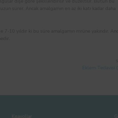
lgular dişe göre şekillendirilir ve düzeltilir. Bütün bu
zun sürer. Ancak amalgamın en az iki katı kadar daha
e 7-10 yıldır ki bu süre amalgamın mrüne yakındır. An
edir.
Eklem Tedavisi 
Kısayollar
G