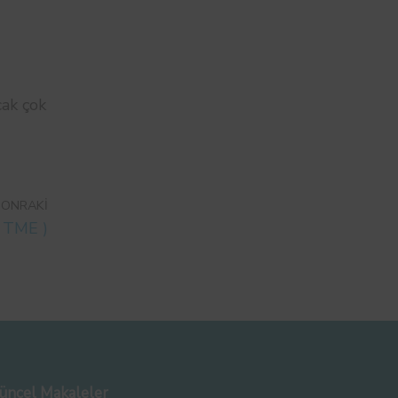
cak çok
SONRAKI
( TME )
üncel Makaleler