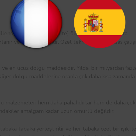
llendirilmiş oyuğun (kavite) ölçüsü alındıktan sonra,
anır ve dişe yapıştırılır. Özel teknik ve çok hassas çalı
ve en ucuz dolgu maddesidir. Yılda, bir milyardan fazl
Diğer dolgu maddelerine oranla çok daha kısa zamanda
lgu malzemeleri hem daha pahalıdırlar hem de daha çok
ışındakiler amalgam kadar uzun ömürlü değildir.
abaka tabaka yerleştirilir ve her tabaka özel bir ışık il