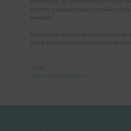
sertleştirilir. Bu işlem bitince kompozit do
işlemler amalgam dolgu işleminden daha u
pahalıdır.
Kompozit dolguların ağızda kalma süresi d
büyük dolgularda durum amalgamın lehin
ÖNCEKI
Gömük Diş Operasyonu